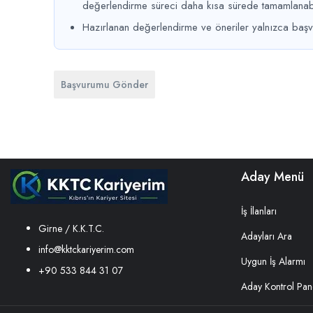
değerlendirme süreci daha kısa sürede tamamlanabi
Hazırlanan değerlendirme ve öneriler yalnızca başvuru
Başvurumu Gönder
Aday Menü
İş İlanları
Girne / K.K.T.C.
Adayları Ara
info@kktckariyerim.com
Uygun İş Alarmı
+90 533 844 31 07
Aday Kontrol Pane