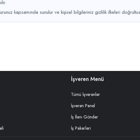
lir.
nuz kapsamında sunulur ve kişisel bilgileriniz gizlilik ilkeleri doğrultu
İşveren Menü
Tümü İşverenler
İşveren Panel
İş İlanı Gönder
li
İş Pakerleri