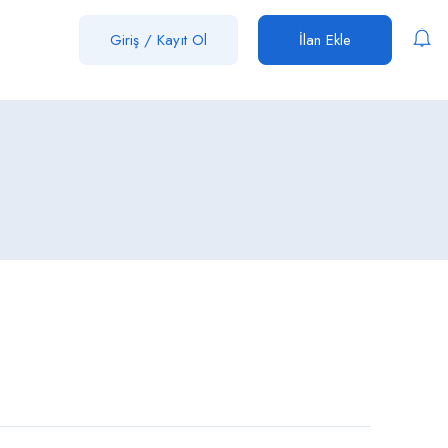
Giriş
/
Kayıt Ol
İlan Ekle