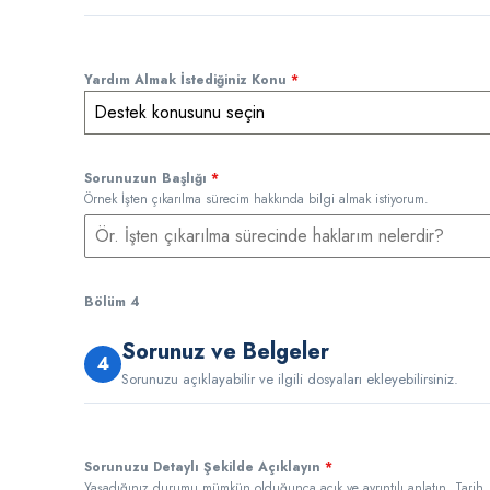
Yardım Almak İstediğiniz Konu
*
Destek konusunu seçin
Sorunuzun Başlığı
*
Örnek İşten çıkarılma sürecim hakkında bilgi almak istiyorum.
Bölüm 4
Sorunuz ve Belgeler
4
Sorunuzu açıklayabilir ve ilgili dosyaları ekleyebilirsiniz.
Sorunuzu Detaylı Şekilde Açıklayın
*
Yaşadığınız durumu mümkün olduğunca açık ve ayrıntılı anlatın. Tarih, 