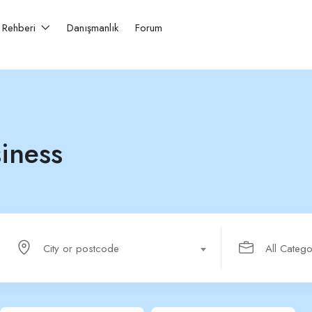
r Rehberi
Danışmanlık
Forum
iness
City or postcode
All Catego