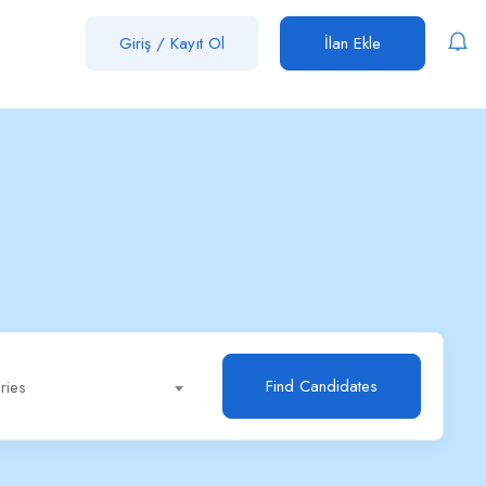
Giriş
/
Kayıt Ol
İlan Ekle
Find Candidates
ries