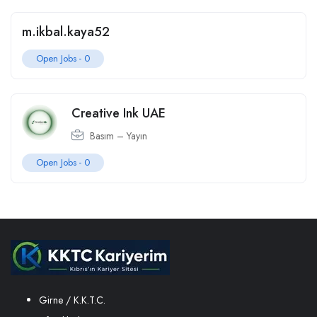
m.ikbal.kaya52
Open Jobs -
0
Creative Ink UAE
Basım – Yayın
Open Jobs -
0
Girne / K.K.T.C.