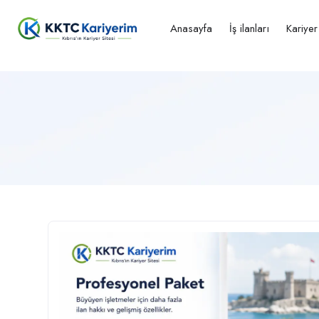
Anasayfa
İş ilanları
Kariye