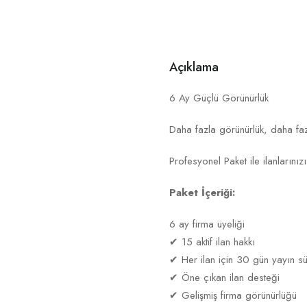
Açıklama
6 Ay Güçlü Görünürlük
Daha fazla görünürlük, daha fazl
Profesyonel Paket ile ilanlarını
Paket İçeriği:
6 ay firma üyeliği
✔ 15 aktif ilan hakkı
✔ Her ilan için 30 gün yayın sü
✔ Öne çıkan ilan desteği
✔ Gelişmiş firma görünürlüğü