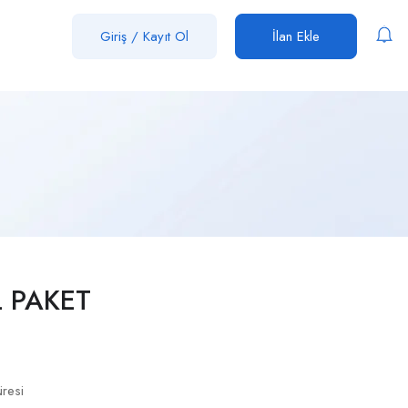
Giriş
/
Kayıt Ol
İlan Ekle
 PAKET
üresi